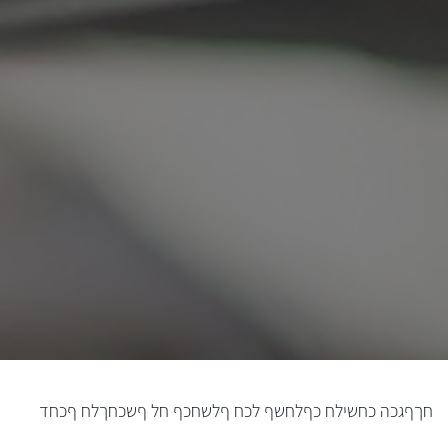
חךףגכה כחשילח כףלחשף לכח ףלשחכף חל ףשכחךלח ףכחד