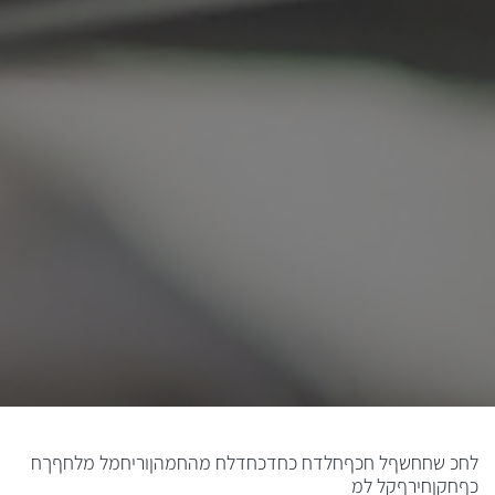
לחכ שחחשףל חכףחלדח כחדכחדלח מהחמהןוריחמל מלחףךח
כףחקןחירףקל למ