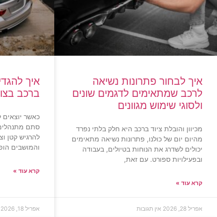
איך לבחור פתרונות נשיאה
איך להגדי
לרכב שמתאימים לדגמים שונים
ברכב בצור
ולסוגי שימוש מגוונים
כאשר יוצאים ל
סתם מתנהלים 
מכיוון והובלת ציוד ברכב היא חלק בלתי נפרד
להרגיש קטן ו
מהיום יום של כולנו, פתרונות נשיאה מתאימים
והמושבים הופ
יכולים לשדרג את הנוחות בטיולים, בעבודה
ובפעילויות ספורט. עם זאת,
קרא עוד »
קרא עוד »
אפריל 28, 2026
אין תגובות
אפריל 18, 2026