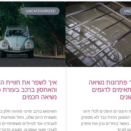
UNCATEGORIZED
UNC
 פתרונות נשיאה
איך לשפר את חוויית ה
אימים לדגמים
והאחסון ברכב בעזרת פ
ונים
נשיאה חכמים
חיצוניים הופכים לכלי חיוני
השימוש ברכב פרטי מהווה חלק בל
המטען הרגיל כבר לא מספיק
משגרת היום שלנו, החל מנסיעות 
כאשר בוחרים נכון את פתרון
לעבודה ועד לטיולים משפחתיים או
ם לציוד
לצרכי פנאי ועסקים. מטבע הדברי