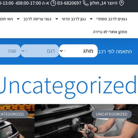
היוצר 14, חולון
03-6820697
א-ה 08:00-17:00
ו- 08:00-13:00
גגונים לרכב מסחרי
גגון לרכב פרטי
גגוני עריסה לרכב
תאי חפצ
מתקן אחורי לוו גרירה
התאמה לפי רכב
Uncategorized
ATEGORIZED
UNCATEGORIZED