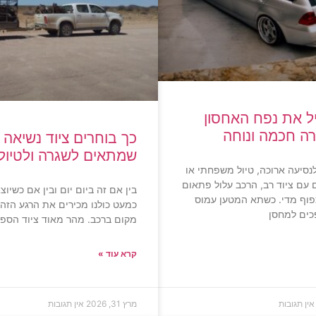
ל את נפח האחסון
ה חכמה ונוחה
כך בוחרים ציוד נשיאה 
שמתאים לשגרה ולטיול
נסיעה ארוכה, טיול משפחתי או
עם ציוד רב, הרכב עלול פתאום
בין אם זה ביום יום ובין אם כשיוצ
צפוף מדי. כשתא המטען עמוס
כמעט כולנו מכירים את הרגע הזה 
כים למחסן
מקום ברכב. מהר מאוד ציוד הספור
קרא עוד »
אין תגובות
מרץ 31, 2026
אין תגובות