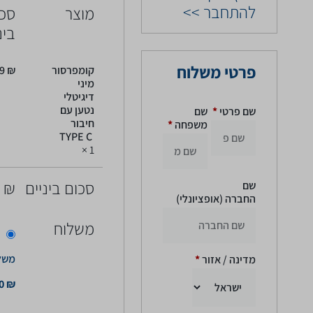
להתחבר >>
מוצר
סכו
בינ
פרטי משלוח
קומפרסור
₪
99
מיני
דיגיטלי
נטען עם
שם פרטי
*
שם
חיבור
משפחה
*
TYPE C
× 1
סכום ביניים
₪
9
שם
החברה
(אופציונלי)
משלוח
משל
מדינה / אזור
*
0
₪