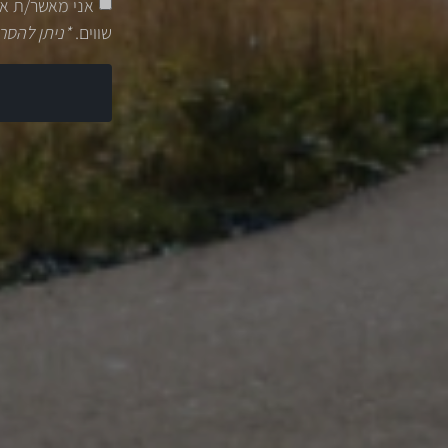
אני מאשר/ת א
שווים.
*ניתן להסר