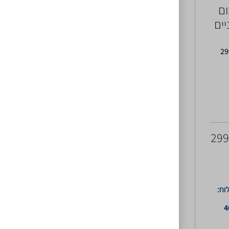
ם
יים
2
29
וח:
4