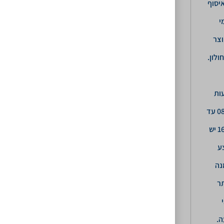
יסוף
י
וצר
, חולון.
ות
08:30 עד
16:30 יש
ע
נה
ר
ה.