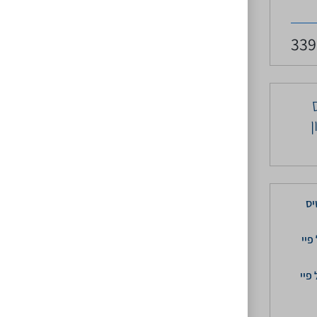
33
ן
יס
פיי
פיי