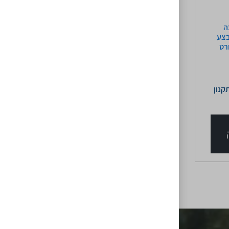
ה
בצע
רט
קנון