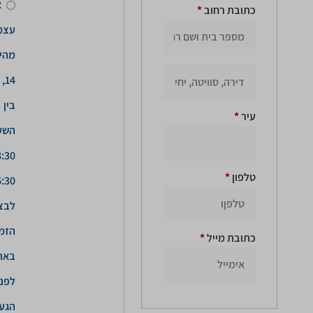
א
כתובת רחוב
*
עצמ
מהי
14
בין
עיר
*
השע
טלפון
*
לבצ
הזמ
כתובת מייל
*
באת
לפני
הגע