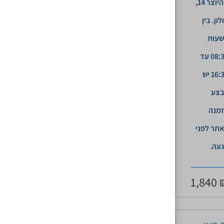
מהיוצר 14,
לון. בין
עות
08:30 עד
16:30 יש
בצע
מנה
תר לפני
עה.
1,840