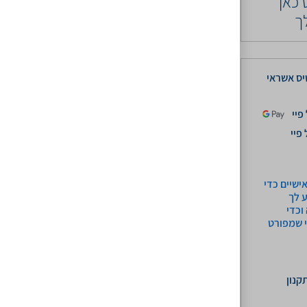
 כאן
ך
ס אשראי
פיי
פיי
ישיים כדי
 לך
וכדי
י שמפורט
קנון