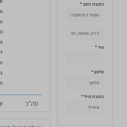
כתובת רחוב
*
חו
הש
עיר
*
ל
הז
טלפון
*
בא
הג
כתובת מייל
*
סה"כ
₪