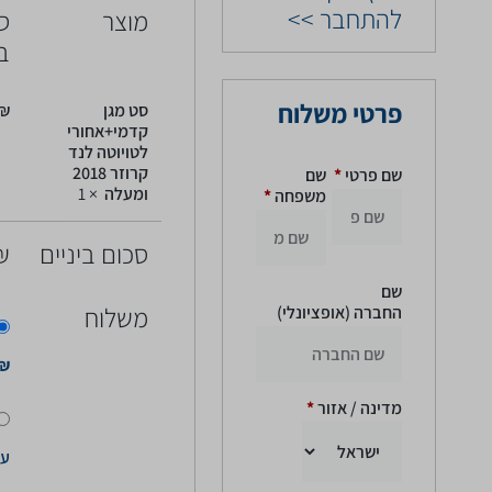
להתחבר >>
מוצר
ס
בי
פרטי משלוח
סט מגן
₪
קדמי+אחורי
לטויוטה לנד
קרוזר 2018
שם פרטי
*
שם
ומעלה
× 1
משפחה
*
סכום ביניים
₪
שם
משלוח
החברה
(אופציונלי)
₪
מדינה / אזור
*
עצ