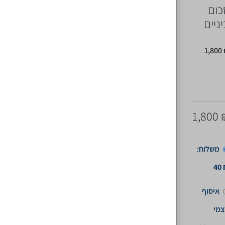
כום
ניים
1,800
1,800
משלוח:
40
איסוף
מי