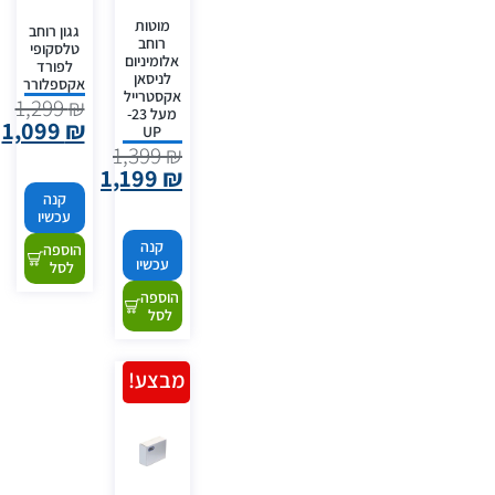
מוטות
גגון רוחב
רוחב
טלסקופי
אלומיניום
לפורד
לניסאן
אקספלורר
אקסטרייל
1,299
₪
מעל 23-
1,099
₪
UP
1,399
₪
1,199
₪
קנה
עכשיו
קנה
הוספה
עכשיו
לסל
הוספה
לסל
מבצע!