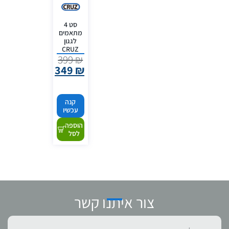
סט 4
מתאמים
לגגון
CRUZ
399
₪
349
₪
קנה
עכשיו
הוספה
לסל
צור איתנו קשר