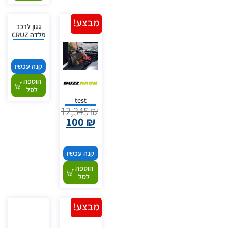
מבצע!
גגון לרכב
פלדה CRUZ
קנה עכשיו
הוספה
לסל
test
12,345
₪
100
₪
קנה עכשיו
הוספה
לסל
מבצע!