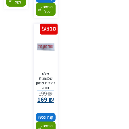
לסל
הוספה
לסל
מבצע!
שלט
שמשונית
זהירות מטען
חורג
199
₪
169
₪
קנה עכשיו
הוספה