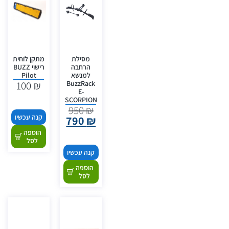
מסילת
מתקן לוחית
הרחבה
רישוי BUZZ
למנשא
Pilot
BuzzRack
100
₪
E-
SCORPION
950
₪
קנה עכשיו
790
₪
הוספה
לסל
קנה עכשיו
הוספה
לסל