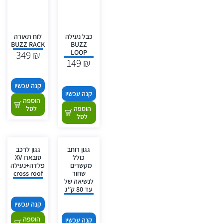
כבל נעילה
לוח תאורה
BUZZ RACK
BUZZ
LOOP
349
₪
149
₪
קנה עכשיו
קנה עכשיו
הוספה
הוספה
לסל
לסל
גגון רוחב
גגון לרכב
כולל
סובארו XV
מקשרים –
פלדה+נעילה
שחור
cross roof
לנשיאה של
עד 80 ק”ג
קנה עכשיו
הוספה
קנה עכשיו