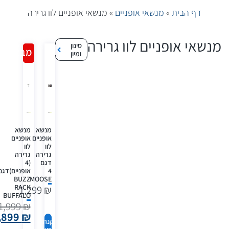
דף הבית
»
מנשאי אופניים
»
מנשאי אופניים לוו גרירה
מנשאי אופניים לוו גרירה
סינון
מבצע!
ומיון
מנשא
מנשא
אופניים
אופניים
לוו
לוו
גרירה
גרירה
דגם
(4
4
אופניים)דגם
BUZZ
MOOSE
RACK
1,299
₪
BUFFALO
1,999
₪
,899
₪
קנה