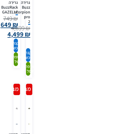
גרירה
גרירה
BuzzRack
Buzz
GAZELLE
scorpion
pro
749
₪
2
649
₪
4,699
₪
4,499
₪
קנה
עכשיו
קנה
הוספה
עכשיו
לסל
הוספה
לסל
מבצע!
מבצע!