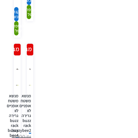
עכשיו
הוספה
קנה
לסל
עכשיו
הוספה
לסל
מבצע!
מבצע!
מנשא
מנשא
משטח
משטח
אופניים
אופניים
לוו
לוו
גרירה
גרירה
buzz
buzz
rack
rack
buzzy
buzzybee2
bee4
1,990
₪