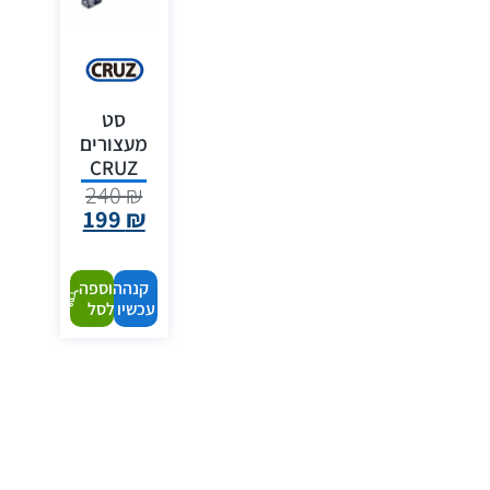
סט
מעצורים
CRUZ
240
₪
199
₪
קנה
הוספה
עכשיו
לסל