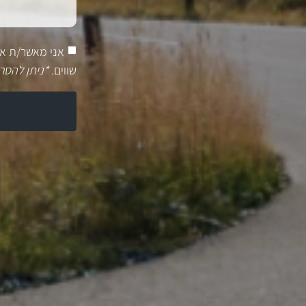
אני מאשר/ת א
שווים.
*ניתן להסר