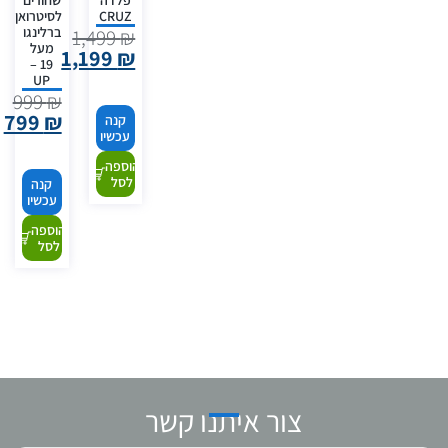
פלדה
שחורים
CRUZ
לסיטרואן
ברלינגו
1,499
₪
מעל
1,199
₪
19 –
UP
999
₪
799
₪
קנה
עכשיו
הוספה
לסל
קנה
עכשיו
הוספה
לסל
צור איתנו קשר