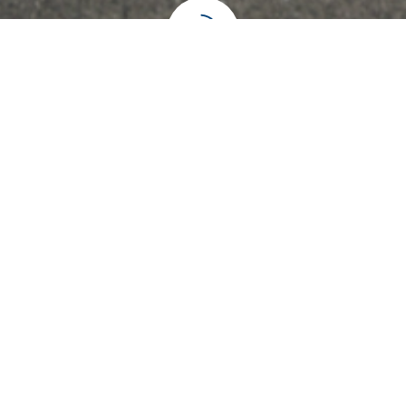
אתה מוזמן להגיד שלום!
חברת גגון מקבוצת אוניברסל פרטס הינה החברה במובילה
בתחום הגגונים ואביזרי רכב שונים, מעל 30 שנות וותק. בין
לקוחותינו: אלביט מערכות, קבוצת אלקטרה, קבוצת שלמה רכב,
יבואני רכבים ועוד..
03-6820697