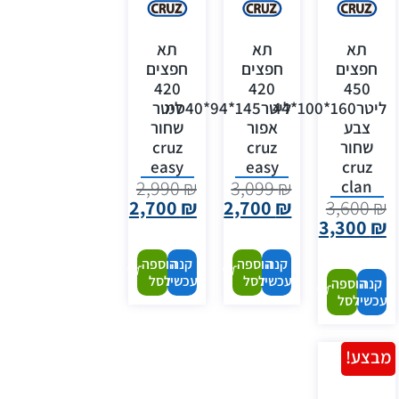
תא
תא
תא
חפצים
חפצים
חפצים
420
420
450
ליטר160*100*44
ליטר145*94*40סמ
ליטר
צבע
אפור
שחור
שחור
cruz
cruz
easy
easy
cruz
clan
2,990
₪
3,099
₪
2,700
₪
2,700
₪
3,600
₪
3,300
₪
קנה
הוספה
קנה
הוספה
עכשיו
לסל
עכשיו
לסל
קנה
הוספה
עכשיו
לסל
מבצע!