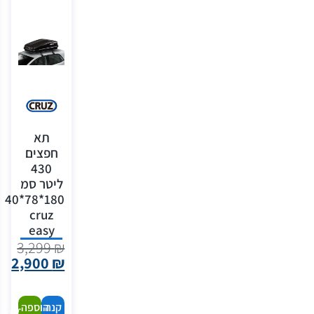
תא
חפצים
430
ליטר סמ
180*78*40
cruz
easy
3,299
₪
2,900
₪
קנה
הוספה