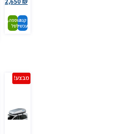
2,650
₪
קנה
הוספה
עכשיו
לסל
מבצע!