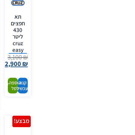
תא
חפצים
430
ליטר
cruz
easy
3,100
₪
2,900
₪
קנה
הוספה
עכשיו
לסל
מבצע!