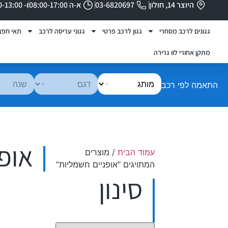
היוצר 14, חולון
03-6820697
א-ה 08:00-17:00
ו- 08:00-13:00
גגונים לרכב מסחרי
גגון לרכב פרטי
גגוני עריסה לרכב
תאי חפצ
מתקן אחורי לוו גרירה
התאמה לפי רכב
אופ
עמוד הבית
/ מוצרים
המתויגים “אופניים חשמליות”
סינון