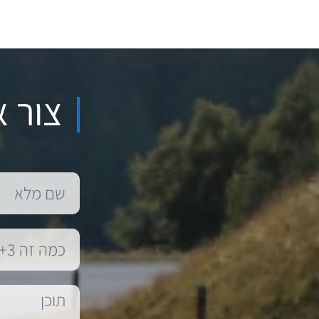
צור א