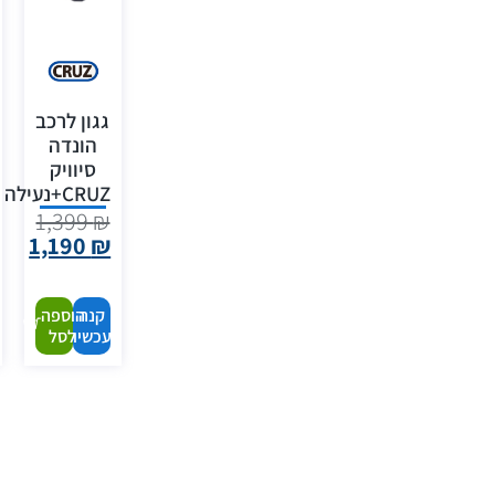
גגון לרכב
הונדה
סיוויק
CRUZ+נעילה
1,399
₪
1,190
₪
קנה
הוספה
עכשיו
לסל