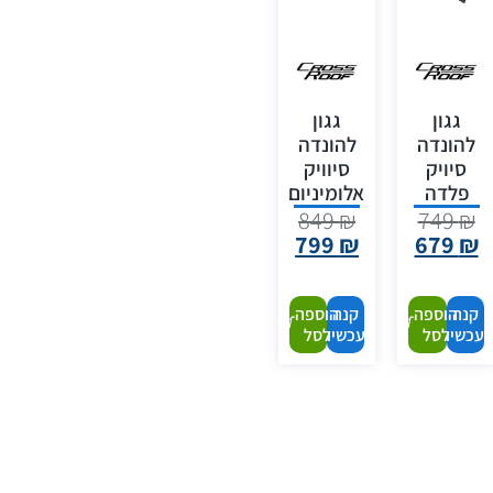
גגון
גגון
להונדה
להונדה
סיויק
סיוויק
פלדה
אלומיניום
849
₪
749
₪
799
₪
679
₪
קנה
הוספה
קנה
הוספה
עכשיו
לסל
עכשיו
לסל