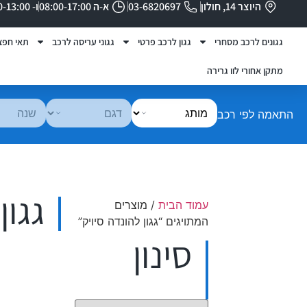
היוצר 14, חולון
03-6820697
א-ה 08:00-17:00
ו- 08:00-13:00
גגונים לרכב מסחרי
גגון לרכב פרטי
גגוני עריסה לרכב
תאי חפצ
מתקן אחורי לוו גרירה
התאמה לפי רכב
גגון
עמוד הבית
/ מוצרים
המתויגים “גגון להונדה סיויק”
סינון