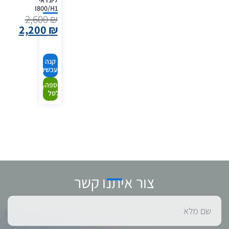
ליונדאי
I800/H1
2,600
₪
2,200
₪
קנה
עכשיו
הוספה
לסל
צור איתנו קשר