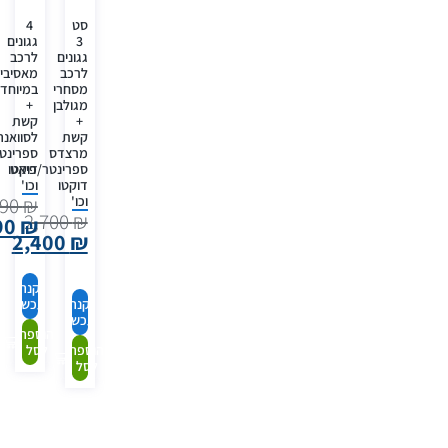
סט
4
3
גגונים
גגונים
לרכב
לרכב
מאסיביי
מסחרי
במיוחד
מגולבן
+
+
קשת
קשת
לסוואנ
מרצדס
ספרינט
ספרינטר/פיאט
דוקטו
דוקטו
וכו'
וכו'
490
₪
2,700
₪
90
₪
2,400
₪
קנה
קנה
עכשיו
עכשיו
הוספה
הוספה
לסל
לסל