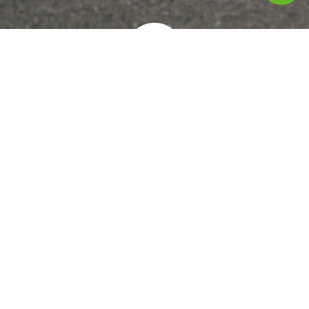
אתה מוזמן להגיד שלום!
חברת גגון מקבוצת אוניברסל פרטס הינה החברה במובילה
בתחום הגגונים ואביזרי רכב שונים, מעל 30 שנות וותק. בין
לקוחותינו: אלביט מערכות, קבוצת אלקטרה, קבוצת שלמה רכב,
יבואני רכבים ועוד..
03-6820697