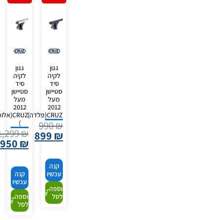
גגון
גגון
לקיה
לקיה
סיד
סיד
סטיישן
סטיישן
מעל
מעל
2012
2012
CRUZ(פלדה)
CRUZ(אל
)
990
₪
1,299
₪
899
₪
950
₪
קנה
עכשיו
קנה
עכשיו
הוספה
לסל
הוספה
לסל