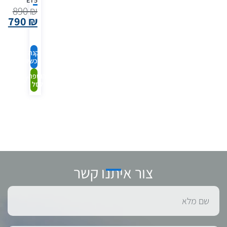
ET5
890
₪
790
₪
קנה
עכשיו
הוספה
לסל
צור איתנו קשר