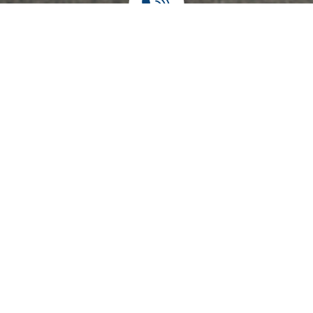
אתה מוזמן להגיד שלום!
חברת גגון מקבוצת אוניברסל פרטס הינה החברה במובילה
בתחום הגגונים ואביזרי רכב שונים, מעל 30 שנות וותק. בין
לקוחותינו: אלביט מערכות, קבוצת אלקטרה, קבוצת שלמה רכב,
יבואני רכבים ועוד..
03-6820697