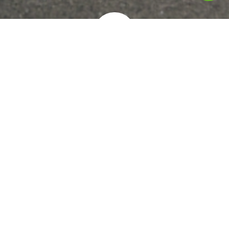
אתה מוזמן להגיד שלום!
חברת גגון מקבוצת אוניברסל פרטס הינה החברה במובילה
בתחום הגגונים ואביזרי רכב שונים, מעל 30 שנות וותק. בין
לקוחותינו: אלביט מערכות, קבוצת אלקטרה, קבוצת שלמה רכב,
יבואני רכבים ועוד..
03-6820697