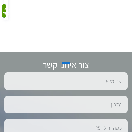
קנה
הוספה
לסל
עכשיו
צור איתנו קשר