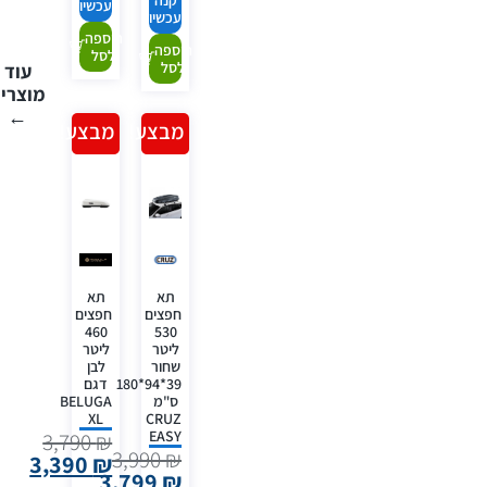
קנה
עכשיו
עכשיו
הוספה
הוספה
לסל
לסל
עוד
מוצרי
←
מבצע!
מבצע!
תא
תא
חפצים
חפצים
460
530
ליטר
ליטר
שחור
לבן
39*94*180
דגם
ס"מ
BELUGA
XL
CRUZ
EASY
3,790
₪
3,990
₪
3,390
₪
3,799
₪