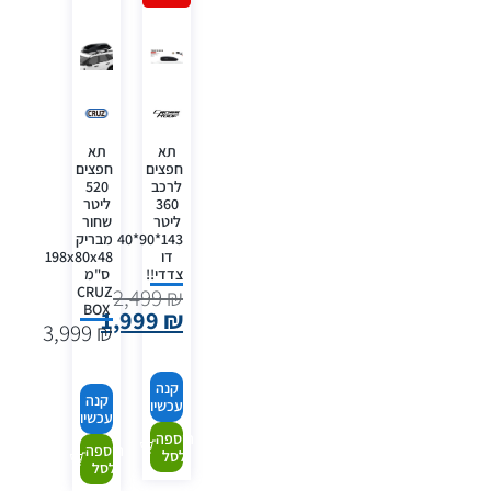
תא
תא
חפצים
חפצים
לרכב
520
360
ליטר
ליטר
שחור
143*90*40
מבריק
דו
198x80x48
צדדי!!
ס"מ
CRUZ
2,499
₪
BOX
1,999
₪
3,999
₪
קנה
קנה
עכשיו
עכשיו
הוספה
הוספה
לסל
לסל