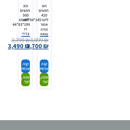
תא
תא
חפצים
חפצים
500
420
ליטר
ליטר145*94*40סמ
אפור
199*83*44
cruz
דו
easy
צדדי
3,799
₪
3,099
₪
3,490
₪
2,700
₪
קנה
קנה
עכשיו
עכשיו
הוספה
הוספה
לסל
לסל