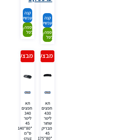
קנה
קנה
עכשיו
עכשיו
הוספה
הוספה
לסל
לסל
מבצע!
מבצע!
תא
תא
חפצים
חפצים
340
430
ליטר
ליטר
שחור
45
מבריק
*80*140
45
ס"מ
cruz
*80*175