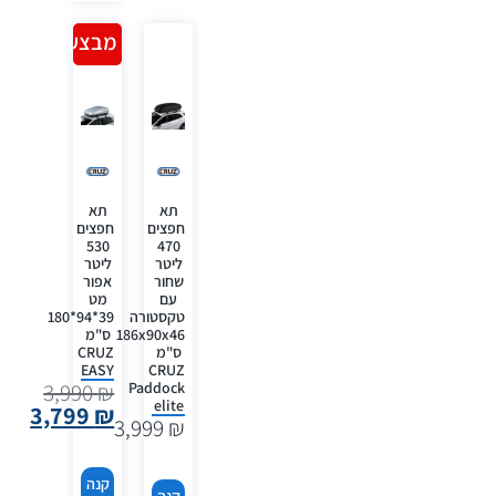
מבצע!
תא
תא
חפצים
חפצים
530
470
ליטר
ליטר
שחור
אפור
עם
מט
טקסטורה
39*94*180
186x90x46
ס"מ
ס"מ
CRUZ
EASY
CRUZ
Paddock
3,990
₪
elite
3,799
₪
3,999
₪
קנה