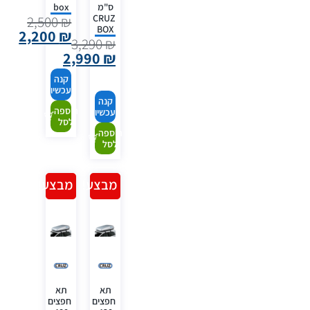
ס"מ
box
CRUZ
2,500
₪
BOX
2,200
₪
3,290
₪
2,990
₪
קנה
עכשיו
קנה
הוספה
עכשיו
לסל
הוספה
לסל
מבצע!
מבצע!
תא
תא
חפצים
חפצים