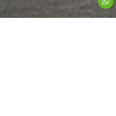
אתה מוזמן להגיד שלום!
חברת גגון מקבוצת אוניברסל פרטס הינה החברה במובילה
בתחום הגגונים ואביזרי רכב שונים, מעל 30 שנות וותק. בין
לקוחותינו: אלביט מערכות, קבוצת אלקטרה, קבוצת שלמה רכב,
יבואני רכבים ועוד..
03-6820697