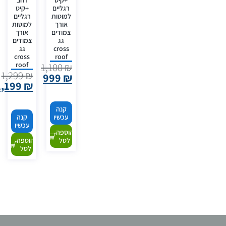
+קיט
רחב
רגליים
+קיט
למוטות
רגליים
אורך
למוטות
צמודים
אורך
גג
צמודים
cross
גג
cross
roof
roof
1,100
₪
1,299
₪
999
₪
1,199
₪
קנה
עכשיו
קנה
עכשיו
הוספה
לסל
הוספה
לסל