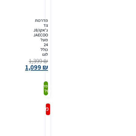
מדרכות
צד
ג'אקו/J8
JAECOO
מעל
24
כולל
לוגו
1,399
₪
1,099
₪
קנה
הוספה
לסל
עכשיו
מבצע!