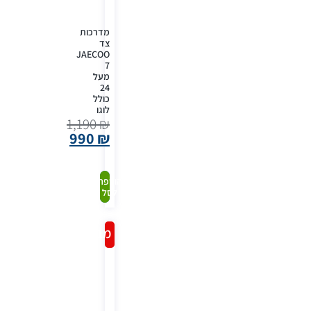
מדרכות
צד
JAECOO
7
מעל
24
כולל
לוגו
1,190
₪
990
₪
קנה
הוספה
לסל
עכשיו
מבצע!