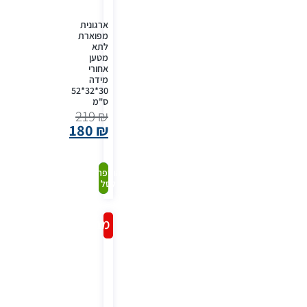
ארגונית
מפוארת
לתא
מטען
אחורי
מידה
30*32*52
ס"מ
219
₪
180
₪
קנה
הוספה
לסל
עכשיו
מבצע!