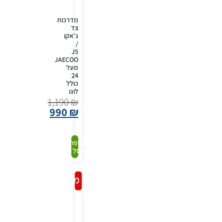
מדרכות
צד
ג'אקו
/
J5
JAECOO
מעל
24
כולל
לוגו
1,190
₪
990
₪
קנה
הוספה
לסל
עכשיו
מבצע!