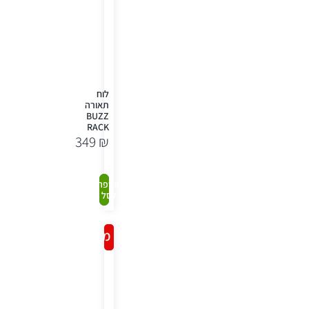
לוח
תאורה
BUZZ
RACK
349
₪
קנה
הוספה
לסל
עכשיו
מבצע!