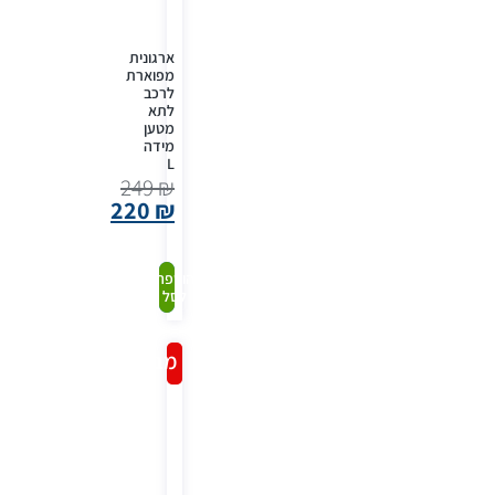
ארגונית
מפוארת
לרכב
לתא
מטען
מידה
L
249
₪
220
₪
קנה
הוספה
לסל
עכשיו
מבצע!