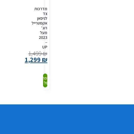
מדרכות
צד
לניסאן
אקסטרייל
רוג'
מעל
2023
–
UP
1,499
₪
1,299
₪
קנה
הוספה
לסל
עכשיו