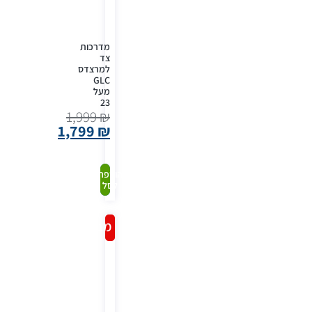
מדרכות
צד
למרצדס
GLC
מעל
23
1,999
₪
1,799
₪
קנה
הוספה
לסל
עכשיו
מבצע!