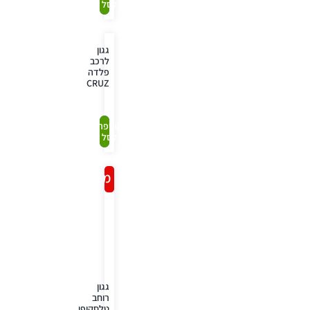
לסל
עכשיו
גגון
לרכב
פלדה
CRUZ
קנה
הוספה
לסל
עכשיו
מבצע!
גגון
רוחב
טלסקופי