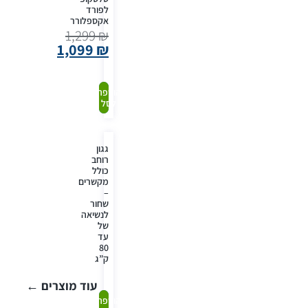
לפורד
אקספלורר
1,299
₪
1,099
₪
קנה
הוספה
לסל
עכשיו
גגון
רוחב
כולל
מקשרים
–
שחור
לנשיאה
של
עד
80
ק”ג
עוד מוצרים ←
קנה
הוספה