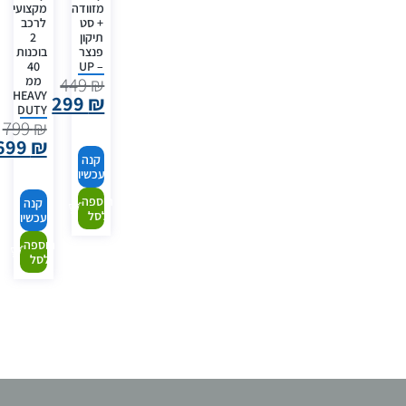
מזוודה
מקצועי
+ סט
לרכב
תיקון
2
פנצר
בוכנות
40
– UP
ממ
449
₪
HEAVY
299
₪
DUTY
799
₪
699
₪
קנה
עכשיו
הוספה
קנה
לסל
עכשיו
הוספה
לסל