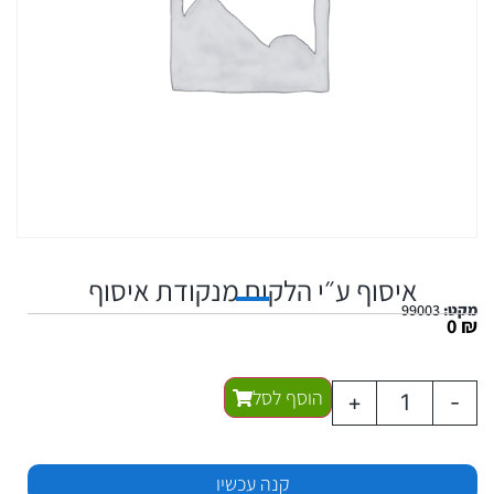
איסוף ע״י הלקוח מנקודת איסוף
מקט:
99003
0
₪
הוסף לסל
+
-
קנה עכשיו