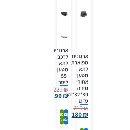
ארגונית
ארגונית
לרכב
מפוארת
לתא
לתא
מטען
מטען
55
אחורי
ליטר
מידה
229
₪
30*32*52
199
₪
ס"מ
219
₪
180
₪
קנה
הוספה
עכשיו
לסל