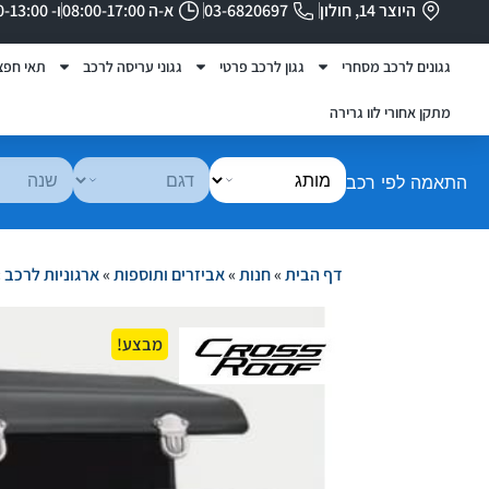
היוצר 14, חולון
03-6820697
א-ה 08:00-17:00
ו- 08:00-13:00
גגונים לרכב מסחרי
גגון לרכב פרטי
גגוני עריסה לרכב
תאי חפצ
מתקן אחורי לוו גרירה
התאמה לפי רכב
דף הבית
»
חנות
»
אביזרים ותוספות
»
ארגוניות לרכב
»
מבצע!