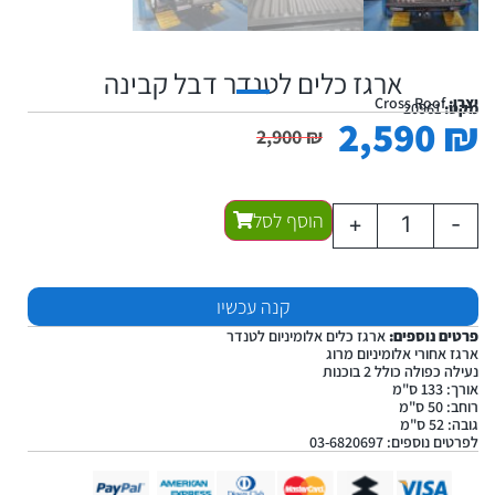
ארגז כלים לטנדר דבל קבינה
יצרן:
Cross Roof
מקט:
20961
2,590
₪
2,900
₪
הוסף לסל
+
-
קנה עכשיו
פרטים נוספים:
ארגז כלים אלומיניום לטנדר
ארגז אחורי אלומיניום מרוג
נעילה כפולה כולל 2 בוכנות
אורך: 133 ס"מ
רוחב: 50 ס"מ
גובה: 52 ס"מ
לפרטים נוספים: 03-6820697