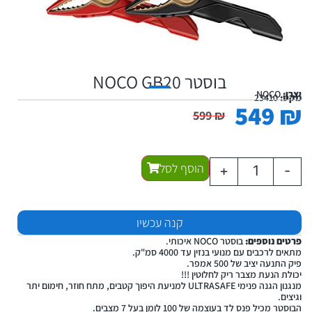
בוסטר NOCO GB20
יצרן:
NOCO
מקט:
23410
549
₪
599
₪
הוסף לסל
+
-
קנה עכשיו
פרטים נוספים:
בוסטר NOCO איכותי.
מתאים לרכבים עם מנועי בנזין עד 4000 סמ"ק.
פיק התנעה יציב של 500 אמפר.
יכולת הנעת מצבר ריק לחלוטין !!!
מנגנון הגנה פנימי ULTRASAFE למניעת היפוך קטבים, מתח חוזר, חימום יתר
וגיצים.
הבוסטר מכיל פנס לד בעוצמה של 100 לומן בעל 7 מצבים.