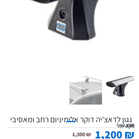
גגון לדאצ'יה דוקר אלומיניום רחב ומאסיבי
יצרן:
Cruz
מקט:
190
1,200
₪
1,300
₪