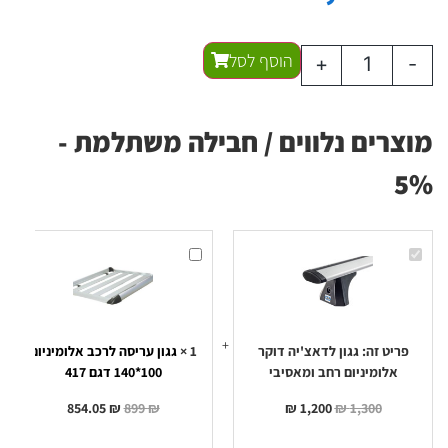
הוסף לסל
+
-
מוצרים נלווים / חבילה משתלמת -
5%
גגון
גגון
לדאצ'יה
עריסה
דוקר
לרכב
אלומיניום
אלומיניום
רחב
100*140
ומאסיבי
דגם
417
פריט זה:
גגון לדאצ'יה דוקר
1
×
גגון עריסה לרכב אלומיניום
אלומיניום רחב ומאסיבי
100*140 דגם 417
854.05
₪
899
₪
₪
1,200
₪
1,300