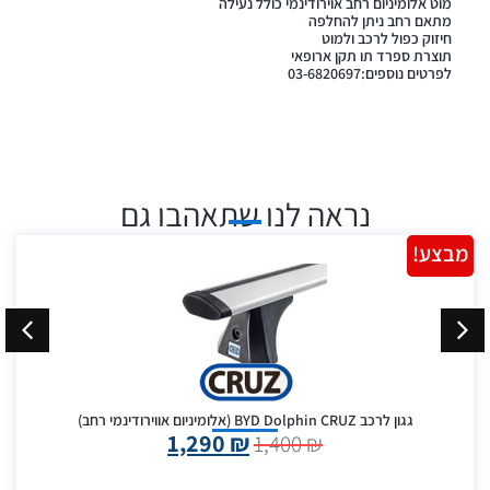
מוט אלומיניום רחב אוירודינמי כולל נעילה
מתאם רחב ניתן להחלפה
חיזוק כפול לרכב ולמוט
תוצרת ספרד תו תקן ארופאי
לפרטים נוספים:03-6820697
נראה לנו שתאהבו גם
מבצע!
גגון לרכב BYD Dolphin CRUZ (אלומיניום אווירודינמי רחב)
1,290
₪
1,400
₪