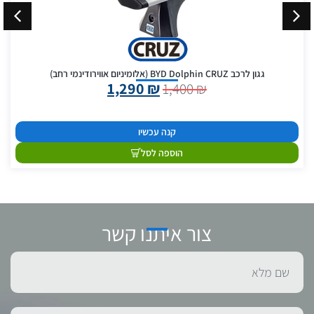
גגון לרכב BYD Dolphin CRUZ (אלומיניום אווירודינמי רחב)
1,290
₪
1,400
₪
קנה עכשיו
הוספה לסל
צור איתנו קשר