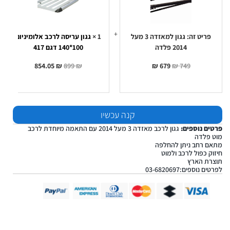
3
לרכב
מעל
אלומיניום
100*140
2014
פלדה
דגם
417
פריט זה:
גגון למאזדה 3 מעל
1
×
גגון עריסה לרכב אלומיניום
2014 פלדה
100*140 דגם 417
854.05
₪
899
₪
₪
679
₪
749
קנה עכשיו
פרטים נוספים:
גגון לרכב מאזדה 3 מעל 2014 עם התאמה מיוחדת לרכב
מוט פלדה
מתאם רחב ניתן להחלפה
חיזוק כפול לרכב ולמוט
תוצרת הארץ
לפרטים נוספים:03-6820697