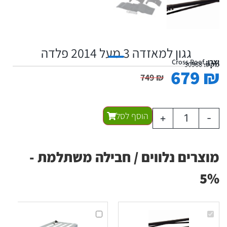
גגון למאזדה 3 מעל 2014 פלדה
יצרן:
Cross Roof
מקט:
30968
679
₪
749
₪
הוסף לסל
+
-
מוצרים נלווים / חבילה משתלמת -
5%
גגון
גגון
למאזדה
עריסה