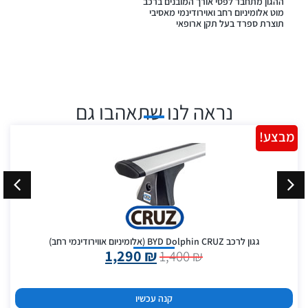
ההגון מתחבר לפסי אורך המובנים ברכב
מוט אלומיניום רחב ואוירודינמי מאסיבי
תוצרת ספרד בעל תקן ארופאי
נראה לנו שתאהבו גם
מבצע!
גגון לרכב BYD Dolphin CRUZ (אלומיניום אווירודינמי רחב)
1,290
₪
1,400
₪
קנה עכשיו