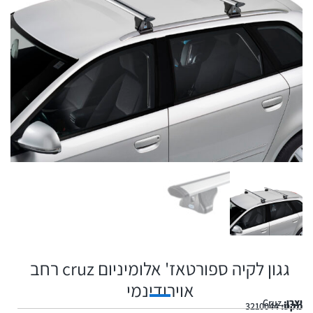
גגון לקיה ספורטאז' אלומיניום cruz רחב
אוירודינמי
יצרן:
Cruz
מקט:
3210044