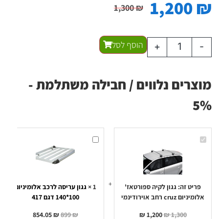
1,200
₪
1,300
₪
הוסף לסל
+
-
מוצרים נלווים / חבילה משתלמת -
5%
גגון
גגון
לקיה
עריסה
ספורטאז'
לרכב
אלומיניום
אלומיניום
100*140
cruz
רחב
דגם
אוירודינמי
417
פריט זה:
גגון לקיה ספורטאז'
1
×
גגון עריסה לרכב אלומיניום
אלומיניום cruz רחב אוירודינמי
100*140 דגם 417
854.05
₪
899
₪
₪
1,200
₪
1,300