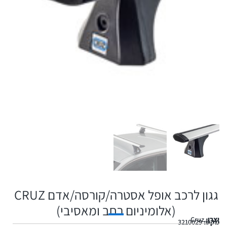
גגון לרכב אופל אסטרה/קורסה/אדם CRUZ
(אלומיניום רחב ומאסיבי)
יצרן:
Cruz
מקט:
3210029