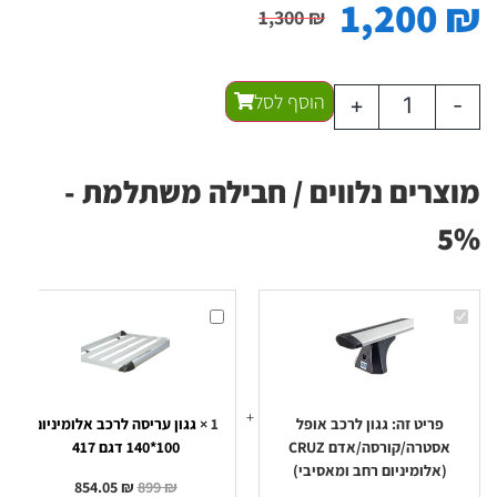
1,200
₪
1,300
₪
הוסף לסל
+
-
מוצרים נלווים / חבילה משתלמת -
5%
גגון
גגון
לרכב
עריסה
אופל
לרכב
אסטרה/קורסה/אדם
אלומיניום
100*140
CRUZ
(אלומיניום
דגם
רחב
417
ומאסיבי)
פריט זה:
גגון לרכב אופל
1
×
גגון עריסה לרכב אלומיניום
אסטרה/קורסה/אדם CRUZ
100*140 דגם 417
(אלומיניום רחב ומאסיבי)
854.05
₪
899
₪