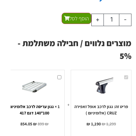
הוסף לסל
+
-
מוצרים נלווים / חבילה משתלמת -
5%
גגון
גגון
לרכב
עריסה
אופל
לרכב
זאפירה
אלומיניום
100*140
CRUZ
(אלומיניום
דגם
417
)
פריט זה:
גגון לרכב אופל זאפירה
1
×
גגון עריסה לרכב אלומיניום
CRUZ (אלומיניום )
100*140 דגם 417
854.05
₪
899
₪
₪
1,190
₪
1,299