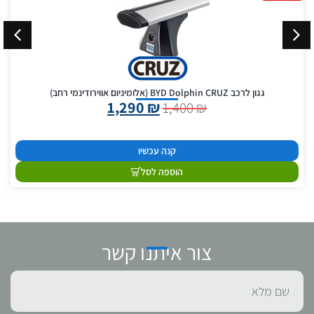
גגון לרכב BYD Dolphin CRUZ (אלומיניום אווירודינמי רחב)
1,290
₪
1,400
₪
קנה עכשיו
הוספה לסל
צור איתנו קשר