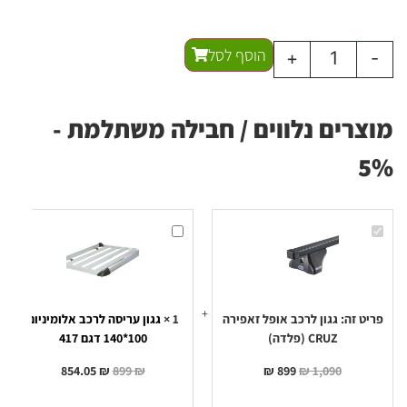
הוסף לסל
+
-
מוצרים נלווים / חבילה משתלמת -
5%
גגון
גגון
לרכב
עריסה
אופל
לרכב
זאפירה
אלומיניום
100*140
CRUZ
(פלדה)
דגם
417
פריט זה:
גגון לרכב אופל זאפירה
1
×
גגון עריסה לרכב אלומיניום
CRUZ (פלדה)
100*140 דגם 417
854.05
₪
899
₪
₪
899
₪
1,090