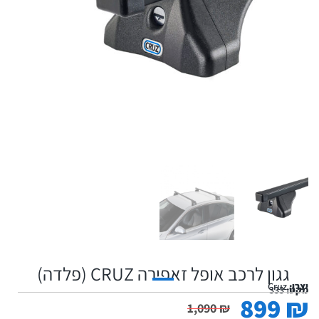
גגון לרכב אופל זאפירה CRUZ (פלדה)
יצרן:
Cruz
מקט:
333
899
₪
1,090
₪