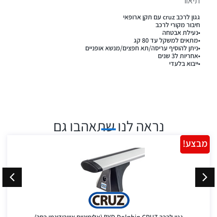
תיאור
גגון לרכב cruz עם תקן ארופאי
חיבור מקורי לרכב
•נעילת אבטחה
•מתאים למשקל עד 80 קג
•ניתן להוסיף עריסה/תא חפצים/מנשא אופניים
•אחריות ל3 שנים
•ייבוא בלעדי
נראה לנו שתאהבו גם
מבצע!