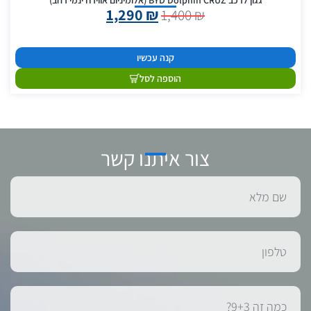
גגון לרכב BYD Dolphin CRUZ (אלומיניום אווירודינמי רחב)
1,290
₪
1,400
₪
קנה עכשיו
הוספה לסל
צור איתנו קשר