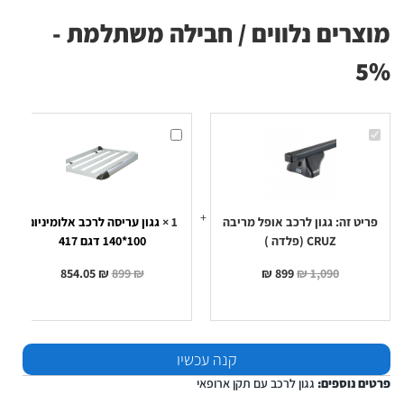
מוצרים נלווים / חבילה משתלמת -
5%
גגון
גגון
לרכב
עריסה
אופל
לרכב
מריבה
אלומיניום
100*140
CRUZ
(פלדה
דגם
417
)
פריט זה:
גגון לרכב אופל מריבה
1
×
גגון עריסה לרכב אלומיניום
CRUZ (פלדה )
100*140 דגם 417
854.05
₪
899
₪
₪
899
₪
1,090
קנה עכשיו
פרטים נוספים:
גגון לרכב עם תקן ארופאי