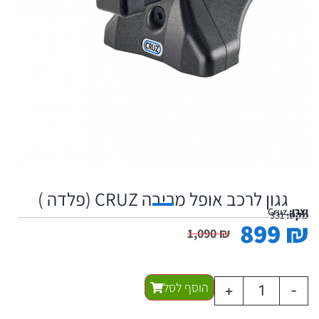
גגון לרכב אופל מריבה CRUZ (פלדה )
יצרן:
Cruz
מקט:
331
899
₪
1,090
₪
הוסף לסל
+
-