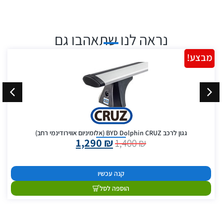
נראה לנו שתאהבו גם
מבצע!
גגון לרכב BYD Dolphin CRUZ (אלומיניום אווירודינמי רחב)
1,290
₪
1,400
₪
קנה עכשיו
הוספה לסל