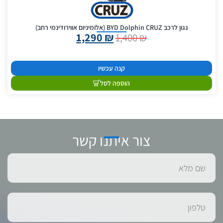
גגון לרכב BYD Dolphin CRUZ (אלומיניום אווירודינמי רחב)
1,290
₪
1,400
₪
קנה עכשיו
הוספה לסל
צור איתנו קשר