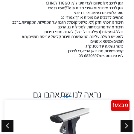
גגון לרכב אלומיניום לצרי טיגו 7 /CHREY TIGGO 7
גגון לרכב איכותי ומאסיבי מבית cross roof/Tola
מוט אלומיניום בעיצוב אוירודינמי
מתאים לרכבים עם מוטות אורך צמודי גג
חיבור מתכתי וחזק (לא פלסטיק)כולל הגנה על המסילות המקוריות ברכב
חיבור מהיר נוח ובטיחותי למסילות גג הרכב
כולל 4 נעילות (נעילה בכל רגל ) להגנה מפני גניבות
למוט יש תעלה עליונה המאפשרת חיבור קל של עריסת חפצים/תא
חפצים/מנשא אופניים
כושר נשיאה עד 100 ק"ג
קנייה ישירות מהיבואן הבלעדי לצרכן
לפרטים נוספים:03-6820697
נראה לנו שתאהבו גם
מבצע!