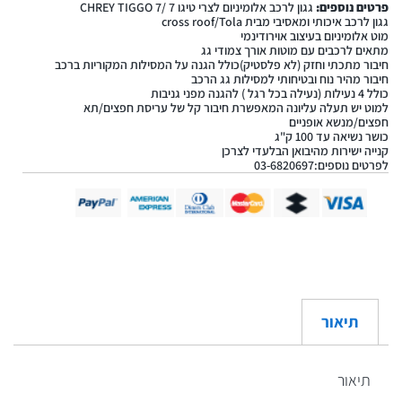
פרטים נוספים:
גגון לרכב אלומיניום לצרי טיגו 7 /CHREY TIGGO 7
גגון לרכב איכותי ומאסיבי מבית cross roof/Tola
מוט אלומיניום בעיצוב אוירודינמי
מתאים לרכבים עם מוטות אורך צמודי גג
חיבור מתכתי וחזק (לא פלסטיק)כולל הגנה על המסילות המקוריות ברכב
חיבור מהיר נוח ובטיחותי למסילות גג הרכב
כולל 4 נעילות (נעילה בכל רגל ) להגנה מפני גניבות
למוט יש תעלה עליונה המאפשרת חיבור קל של עריסת חפצים/תא
חפצים/מנשא אופניים
כושר נשיאה עד 100 ק"ג
קנייה ישירות מהיבואן הבלעדי לצרכן
לפרטים נוספים:03-6820697
תיאור
תיאור