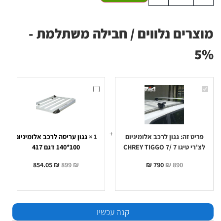
מוצרים נלווים / חבילה משתלמת -
5%
גגון
גגון
לרכב
עריסה
אלומיניום
לרכב
לצ'רי
אלומיניום
טיגו
100*140
7
דגם
417
/CHREY
TIGGO
פריט זה:
גגון לרכב אלומיניום
1
×
גגון עריסה לרכב אלומיניום
7
לצ'רי טיגו 7 /CHREY TIGGO 7
100*140 דגם 417
854.05
₪
899
₪
₪
790
₪
890
קנה עכשיו