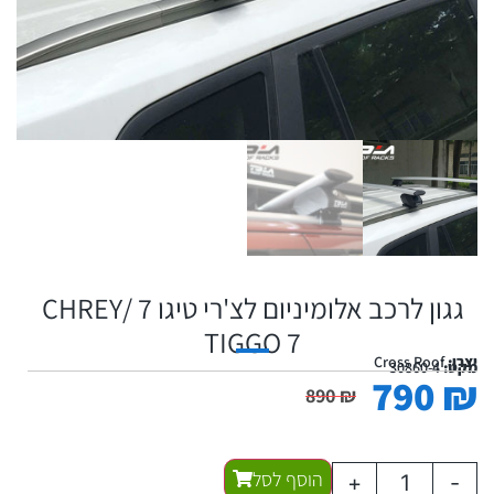
גגון לרכב אלומיניום לצ'רי טיגו 7 /CHREY
TIGGO 7
יצרן:
Cross Roof
מקט:
30860-4
790
₪
890
₪
הוסף לסל
+
-