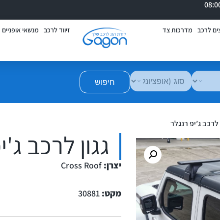
ים לרכב
מדרכות צד
זיווד לרכב
מנשאי אופניים
חיפוש
 לרכב ג’יפ רנגלר
גגון לרכב ג'י
יצרן:
Cross Roof
מקט:
30881