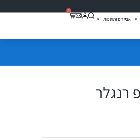
0
אביזרים ותוספות
פ רנגלר