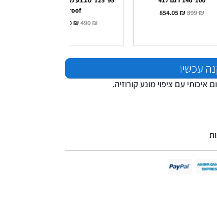
100*140 דגם 417
95*125*מבצע מדהים* cross
roof
854.05
₪
899
₪
465.50
₪
490
₪
ה עכשיו
ם איכותי עם ציפוי מונע קורוזיה.
ת