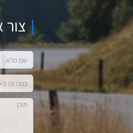
צור א