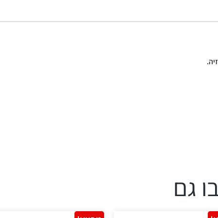
יה.
ו גם