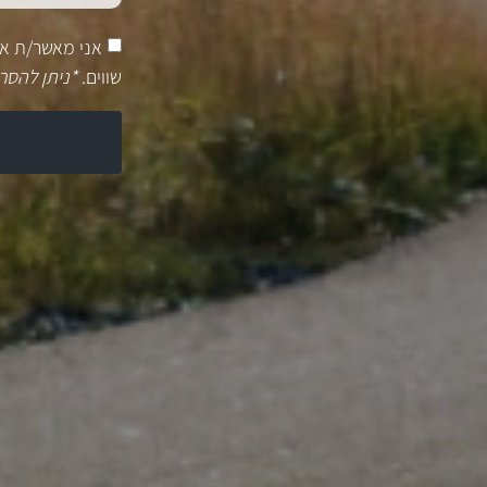
אני מאשר/ת א
שווים.
*ניתן להסר