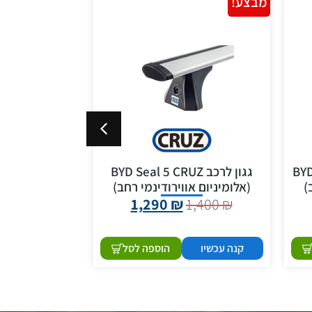
מבצע!
מבצע!
BYD 
גגון לרכב BYD Seal 5 CRUZ
ג
)
(אלומיניום אווירודינמי רחב)
אווירודינמי ro t CRUZ
1,550
₪
1,290
₪
1,400
₪
קנה עכשיו
הוספה לסל
קנה עכשיו