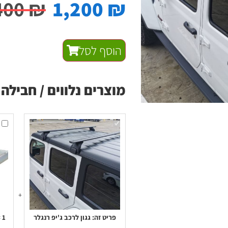
400
₪
1,200
₪
הוסף לסל
מוצרים נלווים / חבילה 
גגון
גגון
לרכב
ערי
ג'יפ
לרכ
רנגלר
אלומ
דגם
417
פריט זה:
גגון לרכב ג'יפ רנגלר
1
×