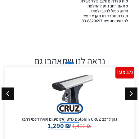
מוט פלדה מגולבן כולל נעילה
מתאם רחב ניתן להחלפה
חיזוק כפול לרכב ולמוט
תוצרת ספרד תו תקן ארופאי
לפרטים נוספים:03-6820697
נראה לנו שתאהבו גם
מבצע!
גגון לרכב BYD Dolphin CRUZ (אלומיניום אווירודינמי רחב)
1,290
₪
1,400
₪