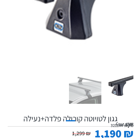
גגון לטויוטה קורולה פלדה+נעילה
יצרן:
Cruz
מקט:
321144
1,190
₪
1,299
₪