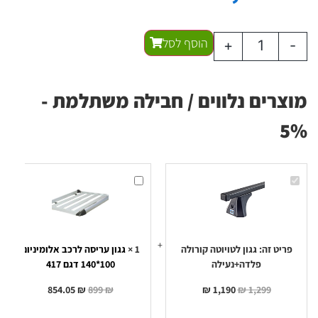
הוסף לסל
+
-
מוצרים נלווים / חבילה משתלמת -
5%
גגון
גגון
לטויוטה
עריסה
קורולה
לרכב
פלדה+נעילה
אלומיניום
100*140
דגם
417
פריט זה:
גגון לטויוטה קורולה
1
×
גגון עריסה לרכב אלומיניום
פלדה+נעילה
100*140 דגם 417
854.05
₪
899
₪
₪
1,190
₪
1,299