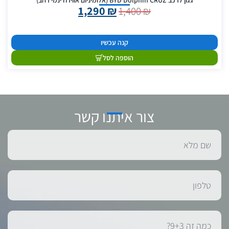
גגון לרכב BYD Dolphin CRUZ (אלומיניום אווירודינמי רחב)
1,290
₪
1,400
₪
קנה עכשיו
הוספה לסל
צור איתנו קשר