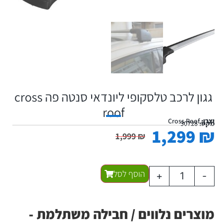
גגון לרכב טלסקופי ליונדאי סנטה פה cross
roof
יצרן:
Cross Roof
מקט:
30728
1,299
₪
1,999
₪
הוסף לסל
+
-
מוצרים נלווים / חבילה משתלמת -