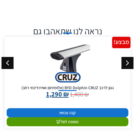
נראה לנו שתאהבו גם
מבצע!
גגון לרכב BYD Dolphin CRUZ (אלומיניום אווירודינמי רחב)
1,290
₪
1,400
₪
קנה עכשיו
הוספה לסל