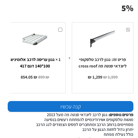
5%
גגון
גגון
לרכב
עריסה
טלסקופי
לרכב
ליונדאי
אלומיניום
סנטה
100*140
פה
דגם
417
cross
roof
פריט זה:
גגון לרכב טלסקופי
1
×
גגון עריסה לרכב אלומיניום
ליונדאי סנטה פה cross roof
100*140 דגם 417
854.05
₪
899
₪
₪
1,299
₪
1,999
קנה עכשיו
פרטים נוספים:
גגון לרכב ליונדאי סנטה פה מעל 2013
מוטות טלסקופים אווירודינמיים להפחתת רעשים בנסיעה
מסתיימים ברוחב הרכב ומתחברים לפסים הצמודים לגג הרכב
יתרון גדול לחזות הגגון על הרכב
כולל נעילת מפתח