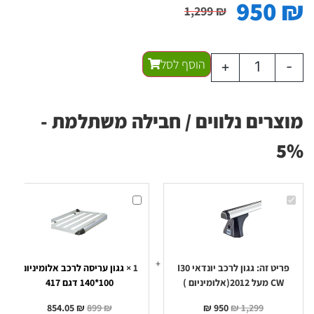
950
₪
1,299
₪
הוסף לסל
+
-
מוצרים נלווים / חבילה משתלמת -
5%
גגון
גגון
לרכב
עריסה
יונדאי
לרכב
I30
אלומיניום
100*140
CW
מעל
דגם
2012(אלומיניום
417
)
פריט זה:
גגון לרכב יונדאי I30
1
×
גגון עריסה לרכב אלומיניום
CW מעל 2012(אלומיניום )
100*140 דגם 417
854.05
₪
899
₪
₪
950
₪
1,299