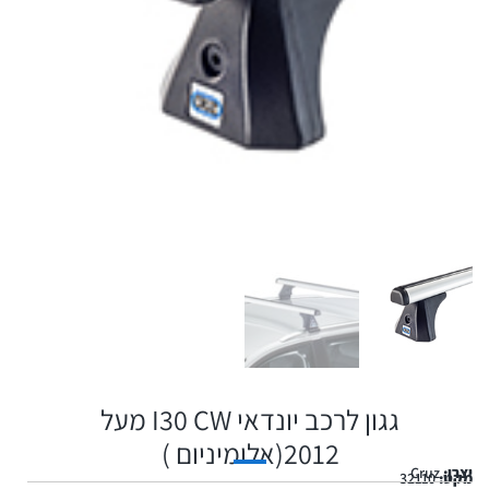
גגון לרכב יונדאי I30 CW מעל
2012(אלומיניום )
יצרן:
Cruz
מקט:
32110