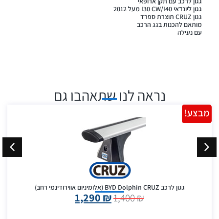
גגון לרכב עם תקן ארופאי
גגון ליונדאי I30 CW/I40 מעל 2012
גגון CRUZ תוצרת ספרד
מותאם להכנות בגג הרכב
עם נעילה
נראה לנו שתאהבו גם
מבצע!
גגון לרכב BYD Dolphin CRUZ (אלומיניום אווירודינמי רחב)
1,290
₪
1,400
₪