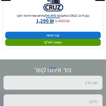
גגון לרכב BYD Dolphin CRUZ (אלומיניום אווירודינמי רחב)
1,290
₪
1,400
₪
קנה עכשיו
הוספה לסל
צור איתנו קשר