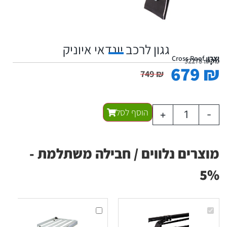
גגון לרכב יונדאי איוניק
יצרן:
Cross Roof
מקט:
32278
679
₪
749
₪
הוסף לסל
+
-
מוצרים נלווים / חבילה משתלמת -
5%
גגון
גגון
לרכב
עריסה
יונדאי
לרכב