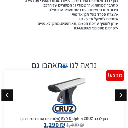
גגון לרכב אלומיניום אוירודינמי רגליים נמוכות מאסיבי עם נעילה
מתחבר למוטות אורך צמודי גג המקוריים של הרכב
חיבור מתכתי ואיכותי עם כיסוי מעוצב עם נעילה
•תוצרת ספרד בעל תקן ארופאי
•מתאים למשקל עד 75 קג
•ניתן להוסיף עריסת חפצים ,תא חפצים,מתקן לאופניים
•לפרטים נוספים:03-6820697
נראה לנו שתאהבו גם
מבצע!
גגון לרכב BYD Dolphin CRUZ (אלומיניום אווירודינמי רחב)
1,290
₪
1,400
₪