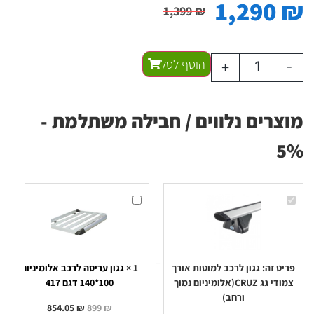
1,290
₪
1,399
₪
הוסף לסל
+
-
מוצרים נלווים / חבילה משתלמת -
5%
גגון
גגון
לרכב
עריסה
למוטות
לרכב
אורך
אלומיניום
צמודי
100*140
גג
דגם
CRUZ(אלומיניום
417
נמוך
פריט זה:
גגון לרכב למוטות אורך
1
×
גגון עריסה לרכב אלומיניום
ורחב)
צמודי גג CRUZ(אלומיניום נמוך
100*140 דגם 417
ורחב)
854.05
₪
899
₪