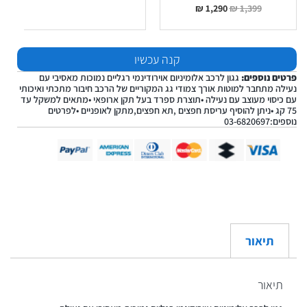
₪
1,290
₪
1,399
קנה עכשיו
פרטים נוספים:
גגון לרכב אלומיניום אוירודינמי רגליים נמוכות מאסיבי עם
נעילה מתחבר למוטות אורך צמודי גג המקוריים של הרכב חיבור מתכתי ואיכותי
עם כיסוי מעוצב עם נעילה •תוצרת ספרד בעל תקן ארופאי •מתאים למשקל עד
75 קג •ניתן להוסיף עריסת חפצים ,תא חפצים,מתקן לאופניים •לפרטים
נוספים:03-6820697
תיאור
תיאור