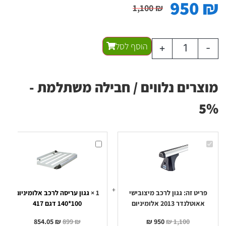
950
₪
1,100
₪
הוסף לסל
+
-
מוצרים נלווים / חבילה משתלמת -
5%
גגון
גגון
לרכב
עריסה
מיצובישי
לרכב
אאוטלנדר
אלומיניום
100*140
2013
אלומיניום
דגם
417
פריט זה:
גגון לרכב מיצובישי
1
×
גגון עריסה לרכב אלומיניום
אאוטלנדר 2013 אלומיניום
100*140 דגם 417
854.05
₪
899
₪
₪
950
₪
1,100