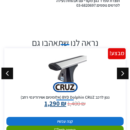
תוצרת ספרד גגון מקורי עם אבטחת נעילה
לפרטים נוספים:03-6820697
נראה לנו שתאהבו גם
מבצע!
גגון לרכב BYD Dolphin CRUZ (אלומיניום אווירודינמי רחב)
1,290
₪
1,400
₪
קנה עכשיו
הוספה לסל