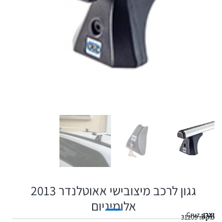
גגון לרכב מיצובישי אאוטלנדר 2013
אלומיניום
יצרן:
Cruz
מקט:
31209