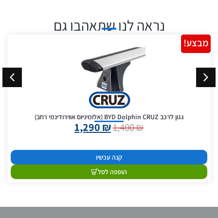
נראה לנו שתאהבו גם
מבצע!
גגון לרכב BYD Dolphin CRUZ (אלומיניום אווירודינמי רחב)
1,290
₪
1,400
₪
קנה עכשיו
הוספה לסל