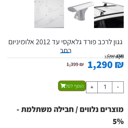
גגון לרכב פורד גלאקסי עד 2012 אלומיניום
רחב
יצרן:
Cruz
מקט:
32155
1,290
₪
1,399
₪
הוסף לסל
+
-
מוצרים נלווים / חבילה משתלמת -
5%