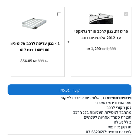
גגון
גגון
לרכב
עריסה
פורד
לרכב
גלאקסי
אלומיניום
עד
100*140
פריט זה:
גגון לרכב פורד גלאקסי
2012
דגם
עד 2012 אלומיניום רחב
אלומיניום
417
רחב
1
×
גגון עריסה לרכב אלומיניום
₪
1,290
₪
1,399
100*140 דגם 417
854.05
₪
899
₪
קנה עכשיו
פרטים נוספים:
גגון אלומיניום לפורד גלאקסי
מוט אווירודינמי מאסיבי
גגון מקורי לרכב
מתחבר למסילות העליונות בגג הרכב
תוצרת ספרד אחריות לשנתיים
כולל נעילה
תו תקן אירופאי
לפרטים נוספים:03-6820697