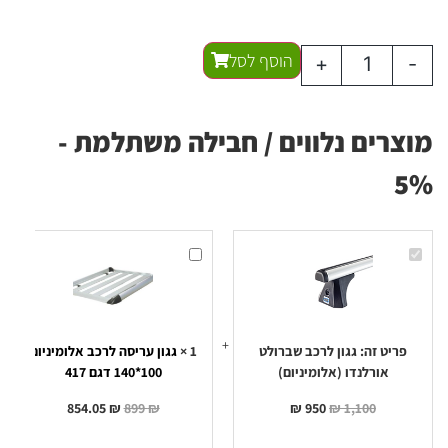
הוסף לסל
+
-
מוצרים נלווים / חבילה משתלמת -
5%
גגון
גגון
לרכב
עריסה
שברולט
לרכב
אורלנדו
אלומיניום
(אלומיניום)
100*140
דגם
417
פריט זה:
גגון לרכב שברולט
1
×
גגון עריסה לרכב אלומיניום
אורלנדו (אלומיניום)
100*140 דגם 417
854.05
₪
899
₪
₪
950
₪
1,100