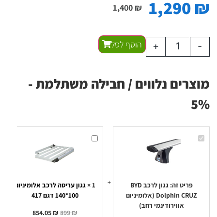
1,290
₪
1,400
₪
הוסף לסל
+
-
מוצרים נלווים / חבילה משתלמת -
5%
גגון
גגון
לרכב
עריסה
BYD
לרכב
Dolphin
אלומיניום
100*140
CRUZ
(אלומיניום
דגם
אווירודינמי
417
רחב)
פריט זה:
גגון לרכב BYD
1
×
גגון עריסה לרכב אלומיניום
Dolphin CRUZ (אלומיניום
100*140 דגם 417
אווירודינמי רחב)
854.05
₪
899
₪