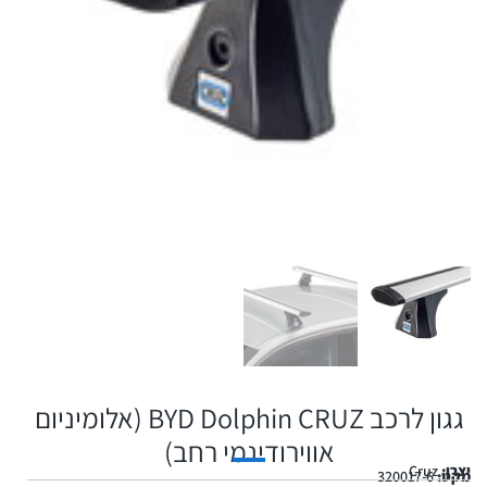
גגון לרכב BYD Dolphin CRUZ (אלומיניום
אווירודינמי רחב)
יצרן:
Cruz
מקט:
320017-6