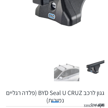
גגון לרכב BYD Seal U CRUZ (פלדה רגליים
נמוכות)
יצרן:
Cruz
מקט:
320122-5