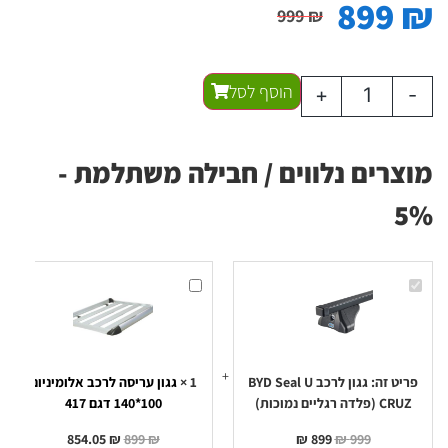
899
₪
999
₪
הוסף לסל
+
-
מוצרים נלווים / חבילה משתלמת -
5%
גגון
גגון
לרכב
עריסה
BYD
לרכב
Seal
אלומיניום
100*140
U
CRUZ
דגם
(פלדה
417
רגליים
פריט זה:
גגון לרכב BYD Seal U
1
×
גגון עריסה לרכב אלומיניום
נמוכות)
CRUZ (פלדה רגליים נמוכות)
100*140 דגם 417
854.05
₪
899
₪
₪
899
₪
999