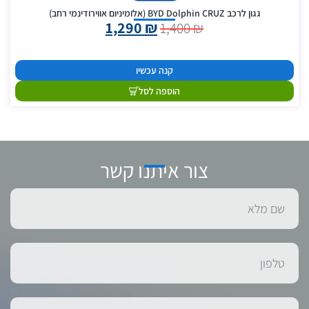
גגון לרכב BYD Dolphin CRUZ (אלומיניום אווירודינמי רחב)
1,290
₪
1,400
₪
קנה עכשיו
הוספה לסל
צור איתנו קשר