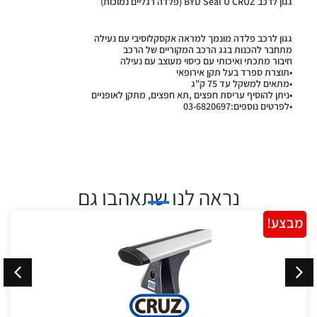
גגון לרכב BYD Seal U CRUZ (פלדה רגליים נמוכות)
גגון לרכב פלדה מונמך למראה אקסקלוסיבי עם נעילה
מתחבר להכנות בגג הרכב המקוריים של הרכב
חיבור מתכתי ואיכותי עם כיסוי מעוצב עם נעילה
•תוצרת ספרד בעל תקן אירופאי
•מתאים למשקל עד 75 ק"ג
•ניתן להוסיף עריסת חפצים ,תא חפצים, מתקן לאופניים
•לפרטים נוספים:03-6820697
נראה לנו שתאהבו גם
מבצע!