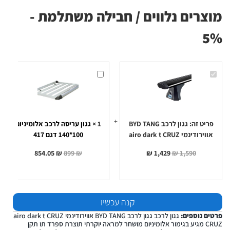
מוצרים נלווים / חבילה משתלמת -
5%
גגון
גגון
לרכב
עריסה
BYD
לרכב
TANG
אלומיניום
אווירודינמי
100*140
airo
דגם
417
dark
t
פריט זה:
גגון לרכב BYD TANG
1
×
גגון עריסה לרכב אלומיניום
CRUZ
אווירודינמי airo dark t CRUZ
100*140 דגם 417
854.05
₪
899
₪
₪
1,429
₪
1,590
קנה עכשיו
פרטים נוספים:
גגון לרכב גגון לרכב BYD TANG אווירודינמי airo dark t CRUZ
CRUZ מגיע בגימור אלומיניום מושחר למראה יוקרתי תוצרת ספרד תו תקן