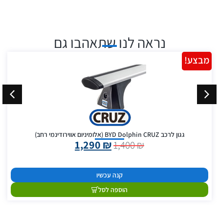
נראה לנו שתאהבו גם
מבצע!
גגון לרכב BYD Dolphin CRUZ (אלומיניום אווירודינמי רחב)
1,290
₪
1,400
₪
קנה עכשיו
הוספה לסל